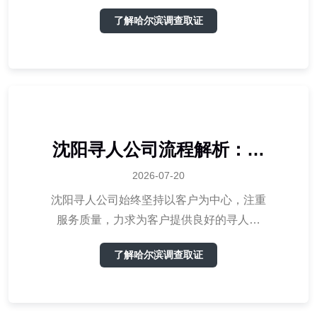
保密性强以及多元化服务等优势，赢得了广
了解哈尔滨调查取证
大客户的信赖。在选择私家侦探调查公司
时，客户可以充分考虑这些优势
​沈阳寻人公司流程解析：为
您高效寻人服务
2026-07-20
沈阳寻人公司始终坚持以客户为中心，注重
服务质量，力求为客户提供良好的寻人服
务。通过以上七个步骤，沈阳寻人公司致力
了解哈尔滨调查取证
于帮助客户高效、准确地找到失踪人员，为
家庭团聚、企业挽回损失等提供有力支持。