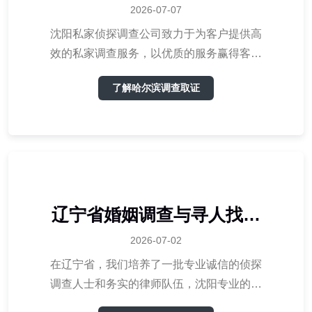
为您详细介绍私家调查服务
2026-07-07
类型
沈阳私家侦探调查公司致力于为客户提供高
效的私家调查服务，以优质的服务赢得客户
的信赖。在尊重法律法规的前提下，我们严
了解哈尔滨调查取证
格遵守职业道德，确保调查过程的合法性和
保密性。
辽宁省婚姻调查与寻人找物
服务
2026-07-02
在辽宁省，我们培养了一批专业诚信的侦探
调查人士和务实的律师队伍，沈阳专业的侦
探机构为客户提供务实、诚信的服务，并重