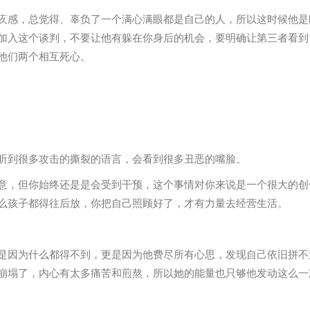
疚感，总觉得、辜负了一个满心满眼都是自己的人，所以这时候他是
加入这个谈判，不要让他有躲在你身后的机会，要明确让第三者看到
他们两个相互死心。
听到很多攻击的撕裂的语言，会看到很多丑恶的嘴脸。
意，但你始终还是是会受到干预，这个事情对你来说是一个很大的创
么孩子都得往后放，你把自己照顾好了，才有力量去经营生活。
是因为什么都得不到，更是因为他费尽所有心思，发现自己依旧拼不
崩塌了，内心有太多痛苦和煎熬，所以她的能量也只够他发动这么一