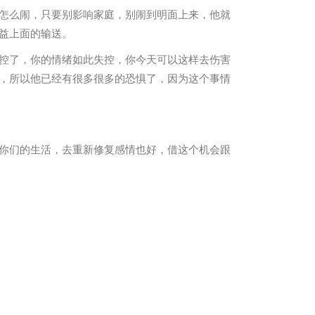
怎么闹，只要别影响家庭，别闹到明面上来，他就
益上面的输送。
控了，你的情绪如此失控，你今天可以这样去伤害
，所以他已经有很多很多的恐惧了，因为这个事情
寻人公司
你们的生活，去重新修复感情也好，借这个机会跟
私家侦探调查公司
沈阳市私家侦探调查
侦探调查服务
寻人找物
辽宁省婚姻调查
找到你想找的人